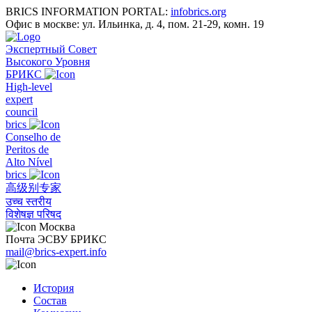
BRICS INFORMATION PORTAL:
infobrics.org
Офис в москве: ул. Ильинка, д. 4, пом. 21-29, комн. 19
Экспертный Совет
Высокого Уровня
БРИКС
High-level
expert
council
brics
Conselho de
Peritos de
Alto Nível
brics
高级别专家
उच्च स्तरीय
विशेषज्ञ परिषद
Москва
Почта ЭСВУ БРИКС
mail@brics-expert.info
История
Состав