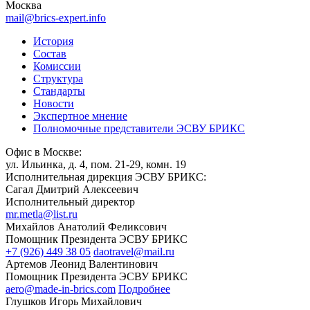
Москва
mail@brics-expert.info
История
Состав
Комиссии
Структура
Стандарты
Новости
Экспертное мнение
Полномочные представители ЭСВУ БРИКС
Офис в Москве:
ул. Ильинка, д. 4, пом. 21-29, комн. 19
Исполнительная дирекция ЭСВУ БРИКС:
Сагал Дмитрий Алексеевич
Исполнительный директор
mr.metla@list.ru
Михайлов Анатолий Феликсович
Помощник Президента ЭСВУ БРИКС
+7 (926) 449 38 05
daotravel@mail.ru
Артемов Леонид Валентинович
Помощник Президента ЭСВУ БРИКС
aero@made-in-brics.com
Подробнее
Глушков Игорь Михайлович