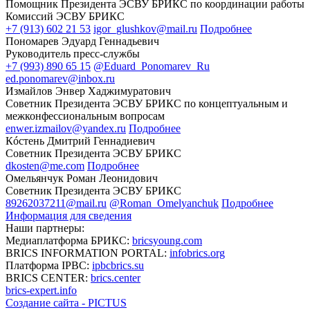
Помощник Президента ЭСВУ БРИКС по координации работы
Комиссий ЭСВУ БРИКС
+7 (913) 602 21 53
igor_glushkov@mail.ru
Подробнее
Пономарев Эдуард Геннадьевич
Руководитель пресс-службы
+7 (993) 890 65 15
@Eduard_Ponomarev_Ru
ed.ponomarev@inbox.ru
Измайлов Энвер Хаджимуратович
Советник Президента ЭСВУ БРИКС по концептуальным и
межконфессиональным вопросам
enwer.izmailov@yandex.ru
Подробнее
Кóстень Дмитрий Геннадиевич
Советник Президента ЭСВУ БРИКС
dkosten@me.com
Подробнее
Омельянчук Роман Леонидович
Советник Президента ЭСВУ БРИКС
89262037211@mail.ru
@Roman_Omelyanchuk
Подробнее
Информация для сведения
Наши партнеры:
Медиаплатформа БРИКС:
bricsyoung.com
BRICS INFORMATION PORTAL:
infobrics.org
Платформа IPBC:
ipbcbrics.su
BRICS CENTER:
brics.center
brics-expert.info
Создание сайта - PICTUS