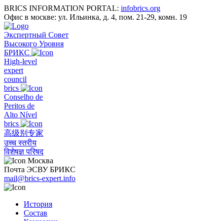
BRICS INFORMATION PORTAL:
infobrics.org
Офис в москве: ул. Ильинка, д. 4, пом. 21-29, комн. 19
Экспертный Совет
Высокого Уровня
БРИКС
High-level
expert
council
brics
Conselho de
Peritos de
Alto Nível
brics
高级别专家
उच्च स्तरीय
विशेषज्ञ परिषद
Москва
Почта ЭСВУ БРИКС
mail@brics-expert.info
История
Состав