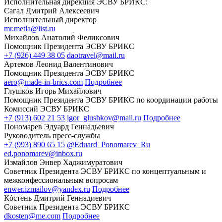
Исполнительная дирекция ЭСВУ БРИКС:
Сагал Дмитрий Алексеевич
Исполнительный директор
mr.metla@list.ru
Михайлов Анатолий Феликсович
Помощник Президента ЭСВУ БРИКС
+7 (926) 449 38 05
daotravel@mail.ru
Артемов Леонид Валентинович
Помощник Президента ЭСВУ БРИКС
aero@made-in-brics.com
Подробнее
Глушков Игорь Михайлович
Помощник Президента ЭСВУ БРИКС по координации работы
Комиссий ЭСВУ БРИКС
+7 (913) 602 21 53
igor_glushkov@mail.ru
Подробнее
Пономарев Эдуард Геннадьевич
Руководитель пресс-службы
+7 (993) 890 65 15
@Eduard_Ponomarev_Ru
ed.ponomarev@inbox.ru
Измайлов Энвер Хаджимуратович
Советник Президента ЭСВУ БРИКС по концептуальным и
межконфессиональным вопросам
enwer.izmailov@yandex.ru
Подробнее
Кóстень Дмитрий Геннадиевич
Советник Президента ЭСВУ БРИКС
dkosten@me.com
Подробнее