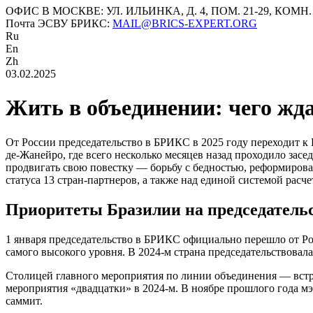
ОФИС В МОСКВЕ: УЛ. ИЛЬИНКА, Д. 4, ПОМ. 21-29, КОМН.
Почта ЭСВУ БРИКС:
MAIL@BRICS-EXPERT.ORG
Ru
En
Zh
03.02.2025
Жить в объединении: чего жд
От России председательство в БРИКС в 2025 году переходит к Б
де-Жанейро, где всего несколько месяцев назад проходило зас
продвигать свою повестку — борьбу с бедностью, реформирован
статуса 13 стран-партнеров, а также над единой системой рас
Приоритеты Бразилии на председатель
1 января председательство в БРИКС официально перешло от Ро
самого высокого уровня. В 2024-м страна председательствовал
Столицей главного мероприятия по линии объединения — встреч
мероприятия «двадцатки» в 2024-м. В ноябре прошлого года м
саммит.