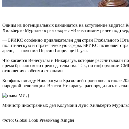
Одним из потенциальных кандидатов на вступление видится Ко
Хильберто Мурильо в разговоре с «Известиями» ранее подтверд
— БРИКС особенно привлекателен для стран Глобального Юга б
политическую и стратегическую сферы. БРИКС позволяет стра
арене, — пояснил Персио Глориа де Паула.
Что касается Венесуэлы и Никарагуа, которые рассчитывали пол
время бразильского председательства. Так, по информации СМИ
отношения с обеими странами.
Конфликт между Никарагуа и Бразилией произошел в июле 2024
народной революции. Власти Никарагуа распорядились выслать 
Министр иностранных дел Колумбии Луис Хильберто Муриль
Фото: Global Look Press/Pang Xinglei