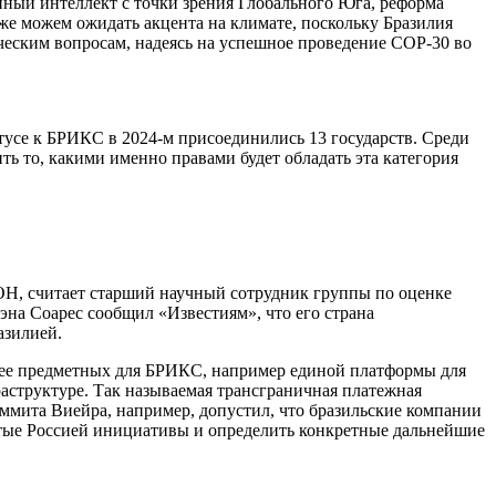
нный интеллект с точки зрения Глобального Юга, реформа
е можем ожидать акцента на климате, поскольку Бразилия
ческим вопросам, надеясь на успешное проведение COP-30 во
тусе к БРИКС в 2024-м присоединились 13 государств. Среди
ь то, какими именно правами будет обладать эта категория
ОН, считает старший научный сотрудник группы по оценке
эна Соарес сообщил «Известиям», что его страна
азилией.
более предметных для БРИКС, например единой платформы для
раструктуре. Так называемая трансграничная платежная
ммита Виейра, например, допустил, что бразильские компании
ачатые Россией инициативы и определить конкретные дальнейшие