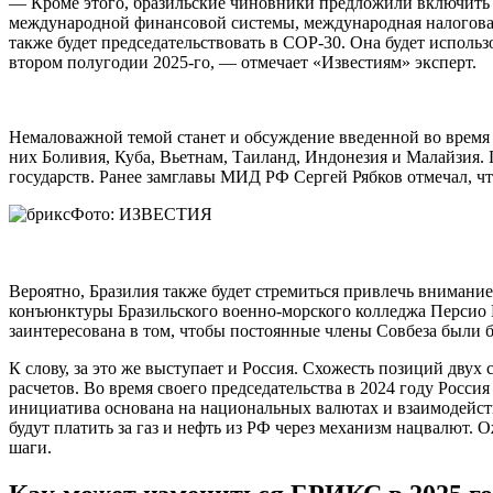
— Кроме этого, бразильские чиновники предложили включить в
международной финансовой системы, международная налоговая 
также будет председательствовать в COP-30. Она будет испол
втором полугодии 2025-го, — отмечает «Известиям» эксперт.
Немаловажной темой станет и обсуждение введенной во время п
них Боливия, Куба, Вьетнам, Таиланд, Индонезия и Малайзия. 
государств. Ранее замглавы МИД РФ Сергей Рябков отмечал, что
Фото: ИЗВЕСТИЯ
Вероятно, Бразилия также будет стремиться привлечь вниман
конъюнктуры Бразильского военно-морского колледжа Персио Г
заинтересована в том, чтобы постоянные члены Совбеза были 
К слову, за это же выступает и Россия. Схожесть позиций дв
расчетов. Во время своего председательства в 2024 году Росс
инициатива основана на национальных валютах и взаимодейств
будут платить за газ и нефть из РФ через механизм нацвалют.
шаги.