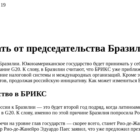
 19
ать от председательства Браз
разилии. Южноамериканское государство будет принимать у себя 
едание G20. К слову, в Бразилии считают, что БРИКС уже прибли
ие налоговой системы и международных организаций. Кроме этог
четов, продолжая российскую инициативу. Как может измениться
ство в БРИКС
ссии к Бразилии — это будет второй год подряд, когда латиноа
а в G20. К слову, именно по этой причине Бразилия попросила 
и на уровне глав государств — скорее всего, станет Рио-де-Жа
эр Рио-де-Жанейро Эдуардо Паес заявил, что уже предложил пре