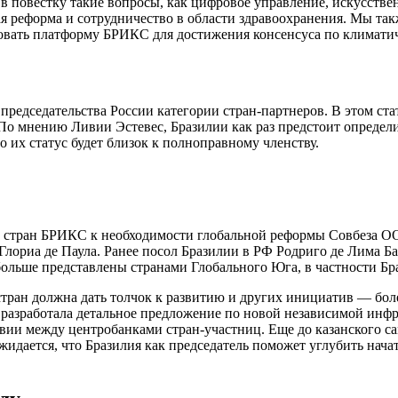
 повестку такие вопросы, как цифровое управление, искусстве
реформа и сотрудничество в области здравоохранения. Мы такж
ьзовать платформу БРИКС для достижения консенсуса по климати
редседательства России категории стран-партнеров. В этом ста
По мнению Ливии Эстевес, Бразилии как раз предстоит определит
 их статус будет близок к полноправному членству.
ие стран БРИКС к необходимости глобальной реформы Совбеза О
лориа де Паула. Ранее посол Бразилии в РФ Родриго де Лима Ба
больше представлены странами Глобального Юга, в частности Бр
ух стран должна дать толчок к развитию и других инициатив — 
ия разработала детальное предложение по новой независимой инф
ии между центробанками стран-участниц. Еще до казанского са
 Ожидается, что Бразилия как председатель поможет углубить н