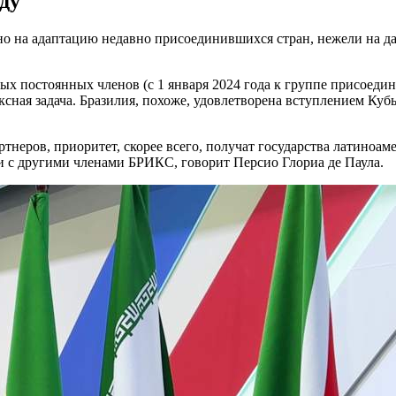
ду
вано на адаптацию недавно присоединившихся стран, нежели на 
 постоянных членов (с 1 января 2024 года к группе присоедин
сная задача. Бразилия, похоже, удовлетворена вступлением Куб
ртнеров, приоритет, скорее всего, получат государства латиноа
и с другими членами БРИКС, говорит Персио Глориа де Паула.