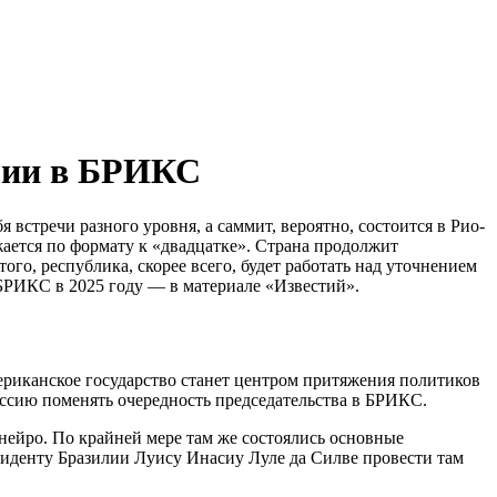
илии в БРИКС
встречи разного уровня, а саммит, вероятно, состоится в Рио-
жается по формату к «двадцатке». Страна продолжит
о, республика, скорее всего, будет работать над уточнением
 БРИКС в 2025 году — в материале «Известий».
мериканское государство станет центром притяжения политиков
Россию поменять очередность председательства в БРИКС.
нейро. По крайней мере там же состоялись основные
зиденту Бразилии Луису Инасиу Луле да Силве провести там