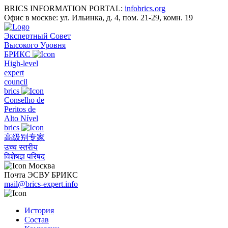
BRICS INFORMATION PORTAL:
infobrics.org
Офис в москве: ул. Ильинка, д. 4, пом. 21-29, комн. 19
Экспертный Совет
Высокого Уровня
БРИКС
High-level
expert
council
brics
Conselho de
Peritos de
Alto Nível
brics
高级别专家
उच्च स्तरीय
विशेषज्ञ परिषद
Москва
Почта ЭСВУ БРИКС
mail@brics-expert.info
История
Состав