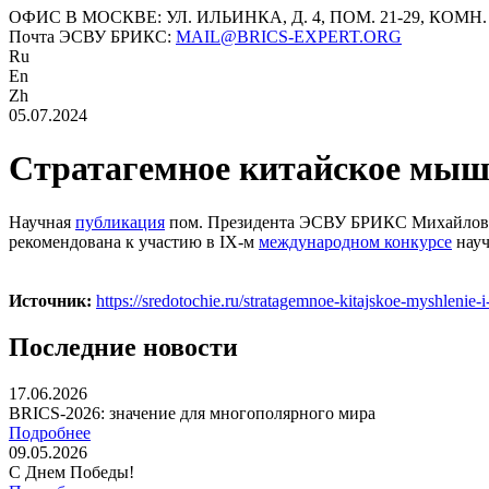
ОФИС В МОСКВЕ: УЛ. ИЛЬИНКА, Д. 4, ПОМ. 21-29, КОМН.
Почта ЭСВУ БРИКС:
MAIL@BRICS-EXPERT.ORG
Ru
En
Zh
05.07.2024
Стратагемное китайское мышл
Научная
публикация
пом. Президента ЭСВУ БРИКС Миха
рекомендована к участию в IX-м
международном конкурсе
науч
Источник:
https://sredotochie.ru/stratagemnoe-kitajskoe-myshlenie-i-
Последние новости
17.06.2026
BRICS-2026: значение для многополярного мира
Подробнее
09.05.2026
С Днем Победы!