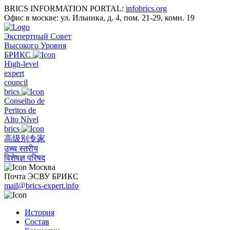
BRICS INFORMATION PORTAL:
infobrics.org
Офис в москве: ул. Ильинка, д. 4, пом. 21-29, комн. 19
Экспертный Совет
Высокого Уровня
БРИКС
High-level
expert
council
brics
Conselho de
Peritos de
Alto Nível
brics
高级别专家
उच्च स्तरीय
विशेषज्ञ परिषद
Москва
Почта ЭСВУ БРИКС
mail@brics-expert.info
История
Состав