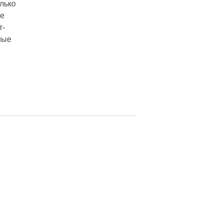
лько
ое
т-
мые