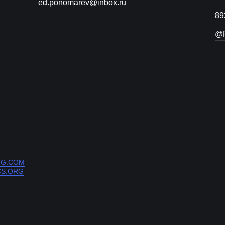
ed.ponomarev@inbox.ru
89
@R
NG.COM
CS.ORG