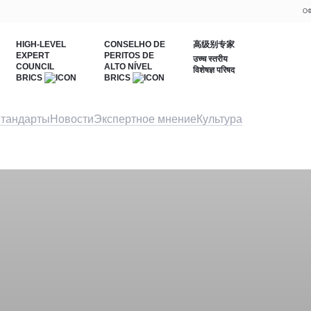
ОФ
HIGH-LEVEL
CONSELHO DE
高级别专家
EXPERT
PERITOS DE
उच्च स्तरीय
COUNCIL
ALTO NÍVEL
विशेषज्ञ परिषद
BRICS
BRICS
тандарты
Новости
Экспертное мнение
Культура