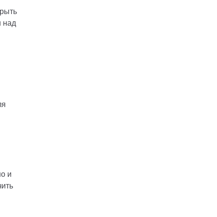
крыть
 над
ля
о и
чить