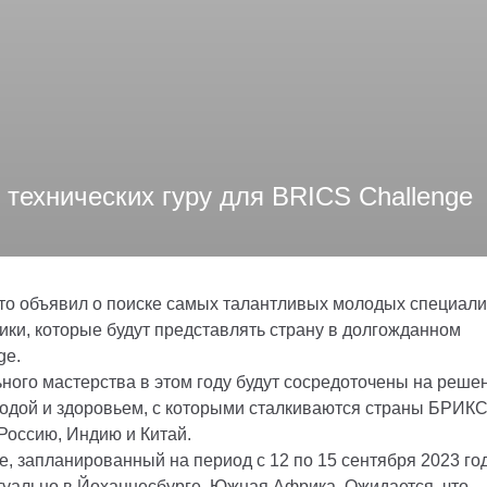
технических гуру для BRICS Challenge
то объявил о поиске самых талантливых молодых специали
ики, которые будут представлять страну в долгожданном
ge.
ого мастерства в этом году будут сосредоточены на реше
водой и здоровьем, с которыми сталкиваются страны БРИКС
Россию, Индию и Китай.
ge, запланированный на период с 12 по 15 сентября 2023 го
иртуально в Йоханнесбурге, Южная Африка. Ожидается, что