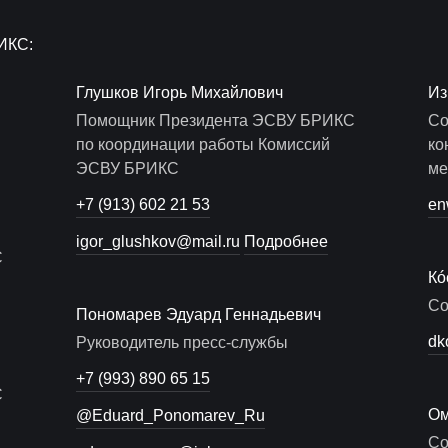
ИКС:
Глушков Игорь Михайлович
Из
Помощник Президента ЭСВУ БРИКС
Со
по координации работы Комиссий
ко
ЭСВУ БРИКС
ме
+7 (913) 602 21 53
en
igor_glushkov@mail.ru
Подробнее
С
Кó
Со
Пономарев Эдуард Геннадьевич
dk
Руководитель пресс-службы
+7 (993) 890 65 15
С
Ом
@Eduard_Ponomarev_Ru
Со