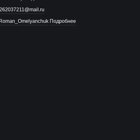
262037211@mail.ru
oman_Omelyanchuk
Подробнее