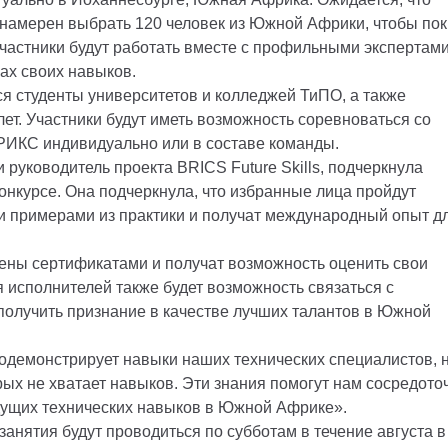
т намерен выбрать 120 человек из Южной Африки, чтобы по
астники будут работать вместе с профильными экспертами
ах своих навыков.
 студенты университетов и колледжей ТиПО, а также
лет. Участники будут иметь возможность соревноваться со
БРИКС индивидуально или в составе команды.
 руководитель проекта BRICS Future Skills, подчеркнула
онкурсе. Она подчеркнула, что избранные лица пройдут
и примерами из практики и получат международный опыт д
дены сертификатами и получат возможность оценить свои
 исполнителей также будет возможность связаться с
олучить признание в качестве лучших талантов в Южной
родемонстрирует навыки наших технических специалистов, н
рых не хватает навыков. Эти знания помогут нам сосредото
дущих технических навыков в Южной Африке».
занятия будут проводиться по субботам в течение августа в