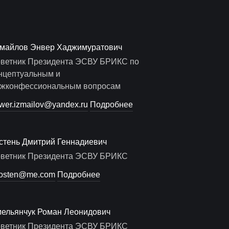
майлов Энвер Хаджимуратович
ветник Президента ЭСВУ БРИКС по
нцептуальным и
жконфессиональным вопросам
wer.izmailov@yandex.ru
Подробнее
стень Дмитрий Геннадиевич
ветник Президента ЭСВУ БРИКС
osten@me.com
Подробнее
ельянчук Роман Леонидович
ветник Президента ЭСВУ БРИКС