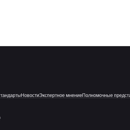
тандарты
Новости
Экспертное мнение
Полномочные предст
9