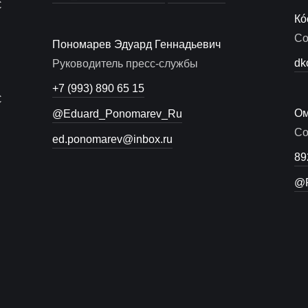
С
Кó
Со
Пономарев Эдуард Геннадьевич
dk
Руководитель пресс-службы
+7 (993) 890 65 15
С
Ом
@Eduard_Ponomarev_Ru
Со
ed.ponomarev@inbox.ru
89
@R