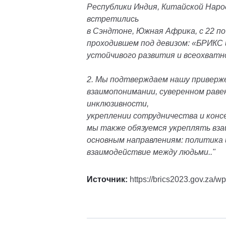
Республики Индия, Китайской Наро
встретились
в Сэндтоне, Южная Африка, с 22 по
проходившем
под девизом:
«БРИКС 
устойчивого развития и всеохват
2. Мы подтверждаем нашу приверже
взаимопонимании, суверенном раве
инклюзивности,
укреплении сотрудничества и кон
мы также обязуемся укреплять
вза
основным направлениям: политика 
взаимодействие между людьми.."
Источник:
https://brics2023.gov.za/w