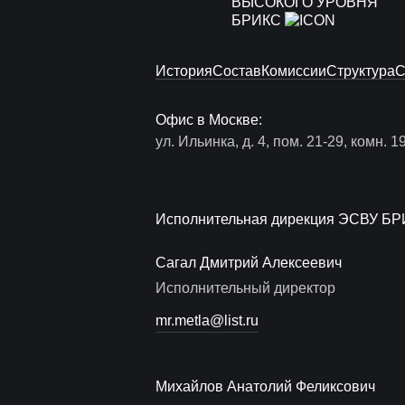
ВЫСОКОГО УРОВНЯ
БРИКС
История
Состав
Комиссии
Структура
С
Офис в Москве:
ул. Ильинка, д. 4, пом. 21-29, комн. 1
Исполнительная дирекция ЭСВУ БР
Сагал Дмитрий Алексеевич
Исполнительный директор
mr.metla@list.ru
Михайлов Анатолий Феликсович