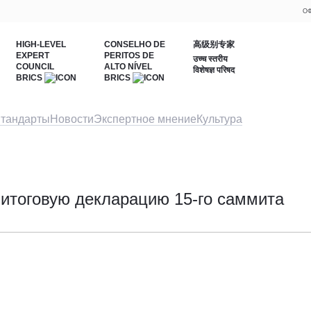
ОФ
HIGH-LEVEL
CONSELHO DE
高级别专家
EXPERT
PERITOS DE
उच्च स्तरीय
COUNCIL
ALTO NÍVEL
विशेषज्ञ परिषद
BRICS
BRICS
тандарты
Новости
Экспертное мнение
Культура
итоговую декларацию 15-го саммита