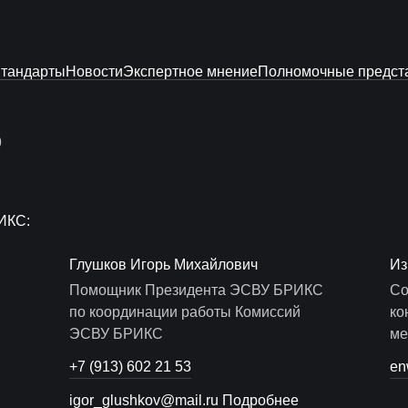
тандарты
Новости
Экспертное мнение
Полномочные предст
9
ИКС:
Глушков Игорь Михайлович
Из
Помощник Президента ЭСВУ БРИКС
Со
по координации работы Комиссий
ко
ЭСВУ БРИКС
ме
+7 (913) 602 21 53
en
igor_glushkov@mail.ru
Подробнее