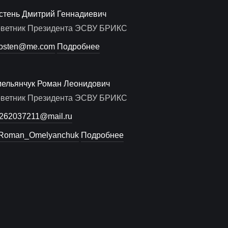
стень Дмитрий Геннадиевич
ветник Президента ЭСВУ БРИКС
osten@me.com
Подробнее
ельянчук Роман Леонидович
ветник Президента ЭСВУ БРИКС
262037211@mail.ru
oman_Omelyanchuk
Подробнее