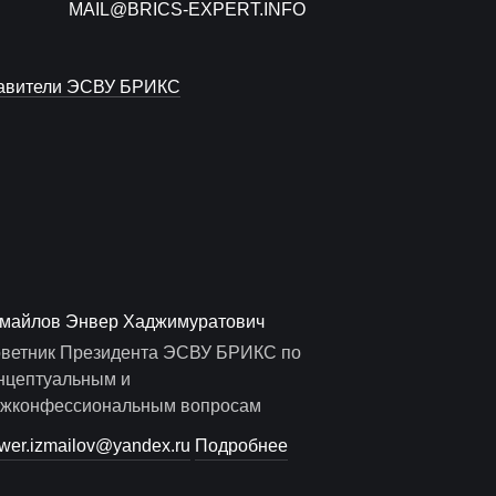
MAIL@BRICS-EXPERT.INFO
авители ЭСВУ БРИКС
майлов Энвер Хаджимуратович
ветник Президента ЭСВУ БРИКС по
нцептуальным и
жконфессиональным вопросам
wer.izmailov@yandex.ru
Подробнее