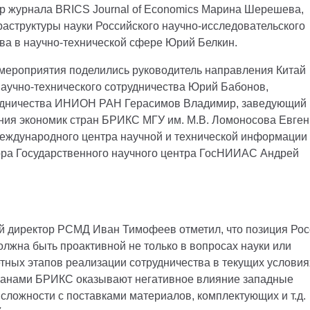
ор журнала BRICS Journal of Economics Марина Шерешева,
структуры науки Российского научно-исследовательского
ава в научно-технической сфере Юрий Белкин.
мероприятия поделились руководитель направления Китай
аучно-технического сотрудничества Юрий Бабонов,
рудничества ИНИОН РАН Герасимов Владимир, заведующий
ния экономик стран БРИКС МГУ им. М.В. Ломоносова Евге
Международного центра научной и технической информации
ора Государственного научного центра ГосНИИАС Андрей
й директор РСМД Иван Тимофеев отметил, что позиция Рос
лжна быть проактивной не только в вопросах науки или
етных этапов реализации сотрудничества в текущих условия
странами БРИКС оказывают негативное влияние западные
сложности с поставками материалов, комплектующих и т.д.