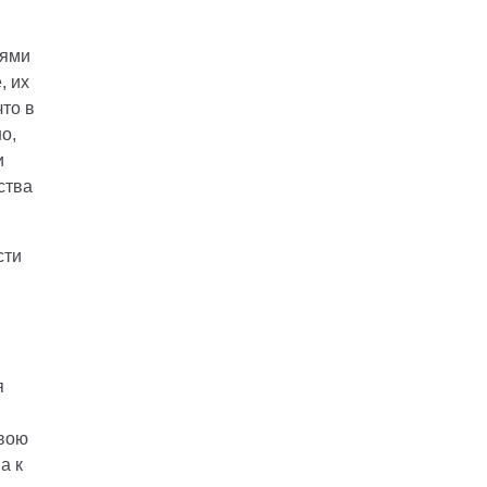
иями
, их
что в
о,
и
ства
сти
я
свою
а к