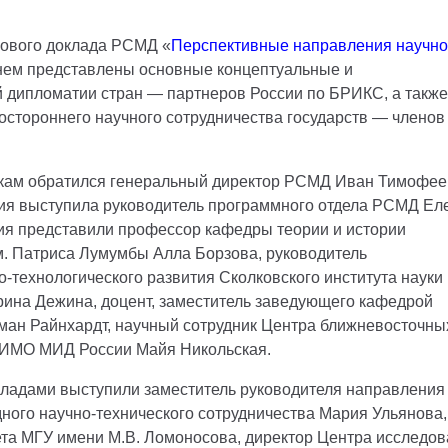
нового доклада РСМД «
Перспективные направления научно
 нем представлены основные концептуальные и
 дипломатии стран — партнеров России по БРИКС, а также
остороннего научного сотрудничества государств — членов
икам обратился генеральный директор РСМД Иван Тимофее
ия выступила руководитель программного отдела РСМД Ел
ия представили профессор кафедры теории и истории
 Патриса Лумумбы Алла Борзова, руководитель
-технологического развития Сколковского института науки 
ина Дежина, доцент, заместитель заведующего кафедрой
н Райнхардт, научный сотрудник Центра ближневосточны
ИМО МИД России Майя Никольская.
окладами выступили заместитель руководителя направления
ного научно-технического сотрудничества Мария Ульянова,
та МГУ имени М.В. Ломоносова, директор Центра исследо