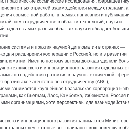
ил практические космические исследования, фармацевтику
 приоритетных отраслей взаимодействия между странами, а
дения совместной работы в рамках написания и публикаци
китайском сотрудничестве в области технологий, науки и
ый задел в самых разных областях науки и обладает больш
тия.
мание системы и практик научной дипломатии в странах —
ко для расширения кооперации с Россией, но и в развитии
 дипломатии. Именно поэтому авторы доклада уделили бол
чно-технического и инновационного развития отдельных ст
раммы по содействию развития в научно-технической сфер
ет бразильское агентство по сотрудничеству (ABC),
иями занимается крупнейшая бразильская корпорация Emb
транами, как Вьетнам, Лаос, Камбоджа, Узбекистан. Россия 
нными организациями, хотя перспективы для взаимодействи
ческого и инновационного развития занимаются Министерс
иностранных дел, которые выстраивают свою повестку в об