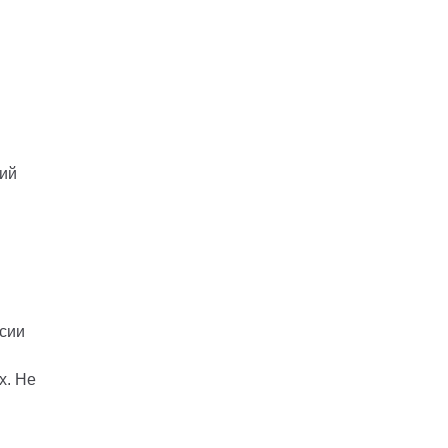
ний
сии
х. Не