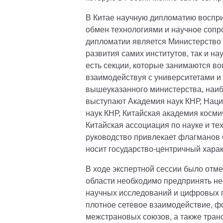
В Китае научную дипломатию воспри
обмен технологиями и научное соп
дипломатии является Министерство н
развития самих институтов, так и н
есть секции, которые занимаются во
взаимодействуя с университетами 
вышеуказанного министерства, наи
выступают Академия наук КНР, Нац
наук КНР, Китайская академия косми
Китайская ассоциация по науке и тех
руководство привлекает флагманов 
носит государство-центричный харак
В ходе экспертной сессии было отм
области необходимо предпринять не
научных исследований и цифровых 
плотное сетевое взаимодействие, 
межстрановых союзов, а также тра