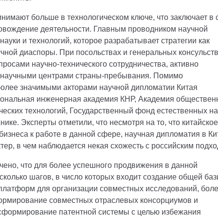
нимают больше в технологическом ключе, что заключает в 
ровождение деятельности. Главным проводником научной
ауки и технологий, которое разрабатывает стратегии как
аучной диаспоры. При посольствах и генеральных консульст
просами научно-технического сотрудничества, активно
и научными центрами страны-пребывания. Помимо
более значимыми акторами научной дипломатии Китая
иональная инженерная академия КНР, Академия обществен
ческих технологий, Государственный фонд естественных на
нике. Эксперты отметили, что несмотря на то, что китайское
бизнеса к работе в данной сфере, научная дипломатия в Ки
тер, в чем наблюдается некая схожесть с российским подхо
ечено, что для более успешного продвижения в данной
сколько шагов, в число которых входит создание общей ба
платформ для организации совместных исследований, бол
формирование совместных отраслевых консорциумов и
нсформирование патентной системы с целью избежания