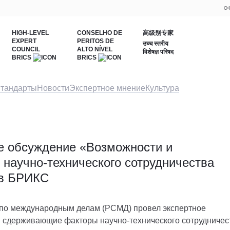
ОФ
HIGH-LEVEL
CONSELHO DE
高级别专家
EXPERT
PERITOS DE
उच्च स्तरीय
COUNCIL
ALTO NÍVEL
विशेषज्ञ परिषद
BRICS
BRICS
тандарты
Новости
Экспертное мнение
Культура
е обсуждение «Возможности и
научно-технического сотрудничества
ов БРИКС
ет по международным делам (РСМД) провел экспертное
и сдерживающие факторы научно-технического сотрудничес