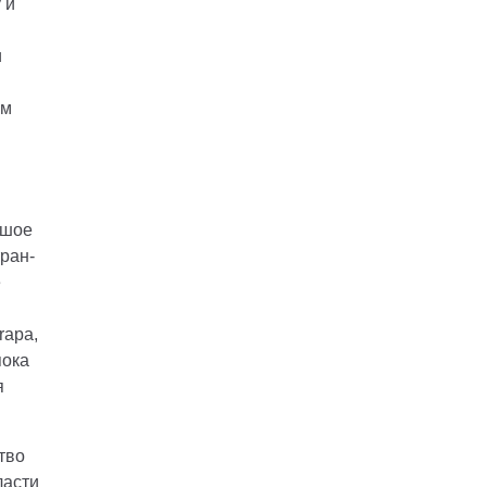
 и
и
им
ьшое
ран-
е
rapa,
пока
я
тво
ласти