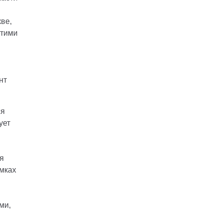
ве,
этими
нт
ся
ует
я
амках
ми,