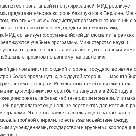
маются ее пропагандой и популяризацией. МИД реализует
м», представительства которой базируются в Берлине, Моск
 том, что эти «крылья» содействуют развитию отношений с 
акты с местными бизнесом, представителями науки,
ода МИД организует форум индийской дипломатии, в рамках
 реализуются учебные программы. Министерство науки и
 участию страны в проектах мегасайенс, и на данный моме
глобальных проектов по данному направлению.
ной дипломатии, что, с одной стороны, государство являет
стран более продвинутых, а с другой стороны — масштабир
фриканским партнерам. Результатом такой политики стала
матии для Африки», которая была запущена в 2022 году в
озиционировать себя как хаб технологий и знаний. Учитыва
с ней предполагает еще больше перспектив для России в р
 странами. Эксперты также сделали акцент на том, что в
модель тройной спирали, то есть взаимодействие между
скими учреждениями, государством и крупными корпорация
именить.