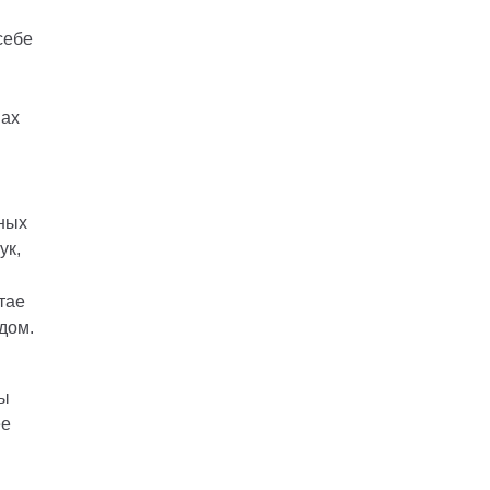
себе
вах
ных
ук,
тае
дом.
зы
ее