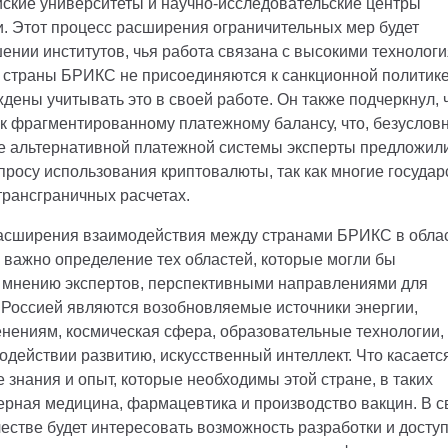
йские университеты и научно-исследовательские центры
. Этот процесс расширения ограничительных мер будет
ении институтов, чья работа связана с высокими технолог
страны БРИКС не присоединяются к санкционной политике
дены учитывать это в своей работе. Он также подчеркнул, 
к фрагментированному платежному балансу, что, безусловн
ве альтернативной платежной системы эксперты предложил
росу использования криптовалюты, так как многие государ
 трансграничных расчетах.
расширения взаимодействия между странами БРИКС в обла
 важно определение тех областей, которые могли бы
о мнению экспертов, перспективными направлениями для
Россией являются возобновляемые источники энергии,
нениям, космическая сфера, образовательные технологии,
одействии развитию, искусственный интеллект. Что касаетс
 знания и опыт, которые необходимы этой стране, в таких
дерная медицина, фармацевтика и производство вакцин. В 
естве будет интересовать возможность разработки и доступ