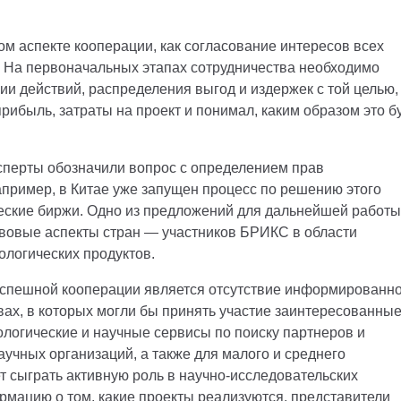
м аспекте кооперации, как согласование интересов всех
. На первоначальных этапах сотрудничества необходимо
и действий, распределения выгод и издержек с той целью,
рибыль, затраты на проект и понимал, каким образом это б
сперты обозначили вопрос с определением прав
апример, в Китае уже запущен процесс по решению этого
еские биржи. Одно из предложений для дальнейшей работы
равовые аспекты стран — участников БРИКС в области
ологических продуктов.
успешной кооперации является отсутствие информированн
вах, в которых могли бы принять участие заинтересованны
ологические и научные сервисы по поиску партнеров и
аучных организаций, а также для малого и среднего
т сыграть активную роль в научно-исследовательских
рмацию о том, какие проекты реализуются, представители