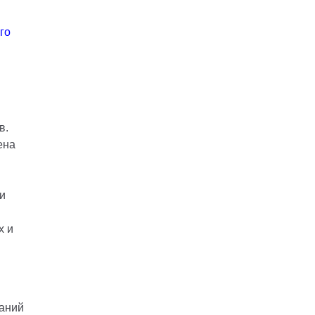
го
в.
ена
и
х и
ваний