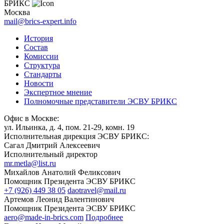
БРИКС
Москва
mail@brics-expert.info
История
Состав
Комиссии
Структура
Стандарты
Новости
Экспертное мнение
Полномочные представители ЭСВУ БРИКС
Офис в Москве:
ул. Ильинка, д. 4, пом. 21-29, комн. 19
Исполнительная дирекция ЭСВУ БРИКС:
Сагал Дмитрий Алексеевич
Исполнительный директор
mr.metla@list.ru
Михайлов Анатолий Феликсович
Помощник Президента ЭСВУ БРИКС
+7 (926) 449 38 05
daotravel@mail.ru
Артемов Леонид Валентинович
Помощник Президента ЭСВУ БРИКС
aero@made-in-brics.com
Подробнее