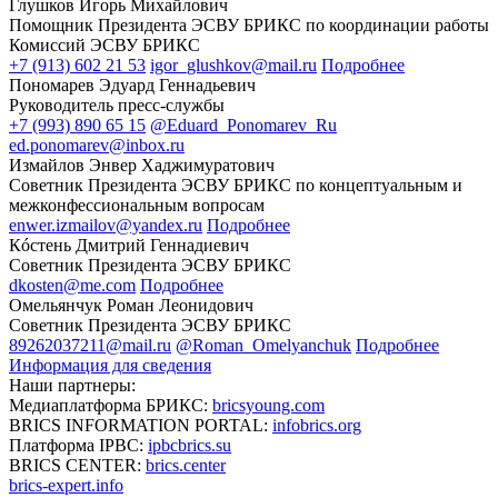
Глушков Игорь Михайлович
Помощник Президента ЭСВУ БРИКС по координации работы
Комиссий ЭСВУ БРИКС
+7 (913) 602 21 53
igor_glushkov@mail.ru
Подробнее
Пономарев Эдуард Геннадьевич
Руководитель пресс-службы
+7 (993) 890 65 15
@Eduard_Ponomarev_Ru
ed.ponomarev@inbox.ru
Измайлов Энвер Хаджимуратович
Советник Президента ЭСВУ БРИКС по концептуальным и
межконфессиональным вопросам
enwer.izmailov@yandex.ru
Подробнее
Кóстень Дмитрий Геннадиевич
Советник Президента ЭСВУ БРИКС
dkosten@me.com
Подробнее
Омельянчук Роман Леонидович
Советник Президента ЭСВУ БРИКС
89262037211@mail.ru
@Roman_Omelyanchuk
Подробнее
Информация для сведения
Наши партнеры:
Медиаплатформа БРИКС:
bricsyoung.com
BRICS INFORMATION PORTAL:
infobrics.org
Платформа IPBC:
ipbcbrics.su
BRICS CENTER:
brics.center
brics-expert.info