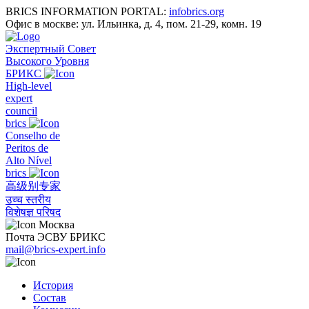
BRICS INFORMATION PORTAL:
infobrics.org
Офис в москве: ул. Ильинка, д. 4, пом. 21-29, комн. 19
Экспертный Совет
Высокого Уровня
БРИКС
High-level
expert
council
brics
Conselho de
Peritos de
Alto Nível
brics
高级别专家
उच्च स्तरीय
विशेषज्ञ परिषद
Москва
Почта ЭСВУ БРИКС
mail@brics-expert.info
История
Состав