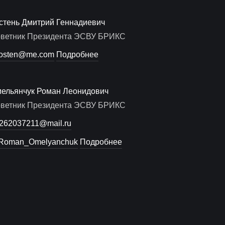
стень Дмитрий Геннадиевич
ветник Президента ЭСВУ БРИКС
osten@me.com
Подробнее
ельянчук Роман Леонидович
ветник Президента ЭСВУ БРИКС
262037211@mail.ru
oman_Omelyanchuk
Подробнее