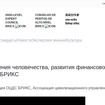
ОФ
HIGH-LEVEL
CONSELHO DE
高级别专家
EXPERT
PERITOS DE
उच्च स्तरीय
COUNCIL
ALTO NÍVEL
विशेषज्ञ परिषद
BRICS
BRICS
тандарты
Новости
Экспертное мнение
Культура
ения человечества, развития финансово
ы БРИКС
ия ОЦДС БРИКС, Ассоциация цивилизационного управле