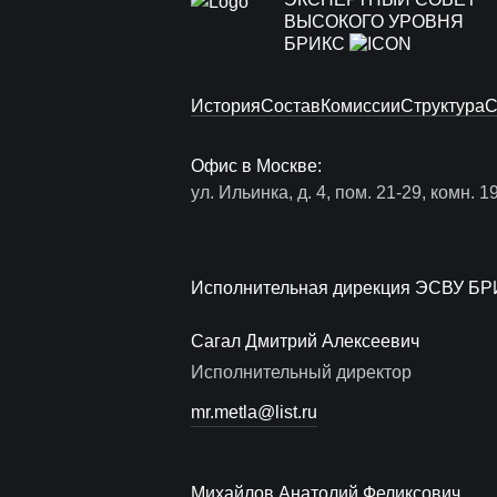
ВЫСОКОГО УРОВНЯ
БРИКС
История
Состав
Комиссии
Структура
С
Офис в Москве:
ул. Ильинка, д. 4, пом. 21-29, комн. 1
Исполнительная дирекция ЭСВУ БР
Сагал Дмитрий Алексеевич
Исполнительный директор
mr.metla@list.ru
Михайлов Анатолий Феликсович