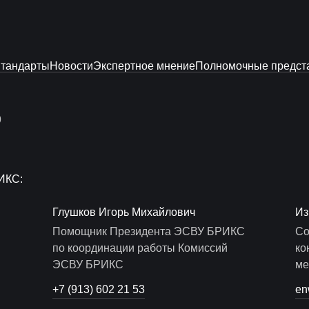
тандарты
Новости
Экспертное мнение
Полномочные предст
9
ИКС:
Глушков Игорь Михайлович
Из
Помощник Президента ЭСВУ БРИКС
Со
по координации работы Комиссий
ко
ЭСВУ БРИКС
ме
+7 (913) 602 21 53
en