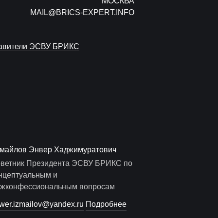
МОСКВА
MAIL@BRICS-EXPERT.INFO
авители ЭСВУ БРИКС
майлов Энвер Хаджимуратович
ветник Президента ЭСВУ БРИКС по
нцептуальным и
жконфессиональным вопросам
wer.izmailov@yandex.ru
Подробнее