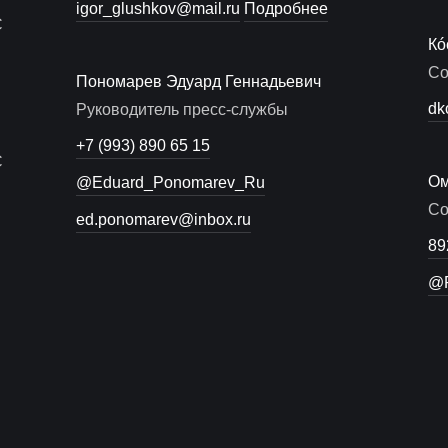
igor_glushkov@mail.ru
Подробнее
С
Кó
Со
Пономарев Эдуард Геннадьевич
dk
Руководитель пресс-службы
+7 (993) 890 65 15
С
Ом
@Eduard_Ponomarev_Ru
Со
ed.ponomarev@inbox.ru
89
@R