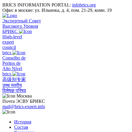
BRICS INFORMATION PORTAL:
infobrics.org
Офис в москве: ул. Ильинка, д. 4, пом. 21-29, комн. 19
Экспертный Совет
Высокого Уровня
БРИКС
High-level
expert
council
brics
Conselho de
Peritos de
Alto Nível
brics
高级别专家
उच्च स्तरीय
विशेषज्ञ परिषद
Москва
Почта ЭСВУ БРИКС
mail@brics-expert.info
История
Состав