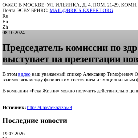
ОФИС В МОСКВЕ: УЛ. ИЛЬИНКА, Д. 4, ПОМ. 21-29, КОМН.
Почта ЭСВУ БРИКС:
MAIL@BRICS-EXPERT.ORG
Ru
En
Zh
08.10.2024
Председатель комиссии по зд
выступает на презентации нов
В этом
видео
наш уважаемый спикер Александр Тимофеевич Огу
взаимосвязь между физическим состоянием и эмоциональным фо
В компании «Река Жизни» можно получить действительно ценн
Источник:
https://t.me/rekazizn/29
Последние новости
19.07.2026