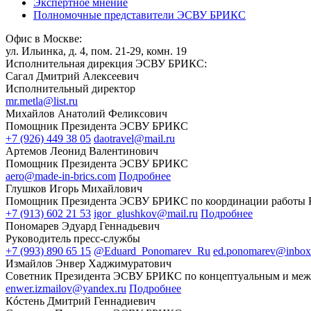
Экспертное мнение
Полномочные представители ЭСВУ БРИКС
Офис в Москве:
ул. Ильинка, д. 4, пом. 21-29, комн. 19
Исполнительная дирекция ЭСВУ БРИКС:
Сагал Дмитрий Алексеевич
Исполнительный директор
mr.metla@list.ru
Михайлов Анатолий Феликсович
Помощник Президента ЭСВУ БРИКС
+7 (926) 449 38 05
daotravel@mail.ru
Артемов Леонид Валентинович
Помощник Президента ЭСВУ БРИКС
aero@made-in-brics.com
Подробнее
Глушков Игорь Михайлович
Помощник Президента ЭСВУ БРИКС по координации работы
+7 (913) 602 21 53
igor_glushkov@mail.ru
Подробнее
Пономарев Эдуард Геннадьевич
Руководитель пресс-службы
+7 (993) 890 65 15
@Eduard_Ponomarev_Ru
ed.ponomarev@inbox
Измайлов Энвер Хаджимуратович
Советник Президента ЭСВУ БРИКС по концептуальным и меж
enwer.izmailov@yandex.ru
Подробнее
Кóстень Дмитрий Геннадиевич