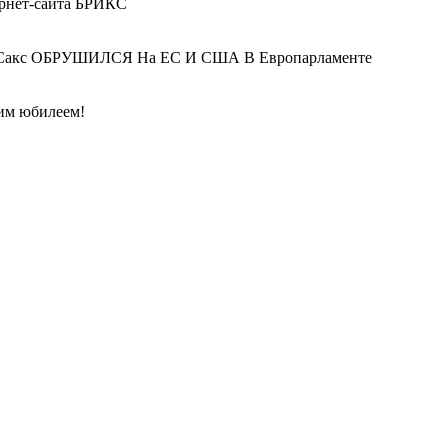
ернет-сайта БРИКС
и Сакс ОБРУШИЛСЯ На ЕС И США В Европарламенте
ним юбилеем!