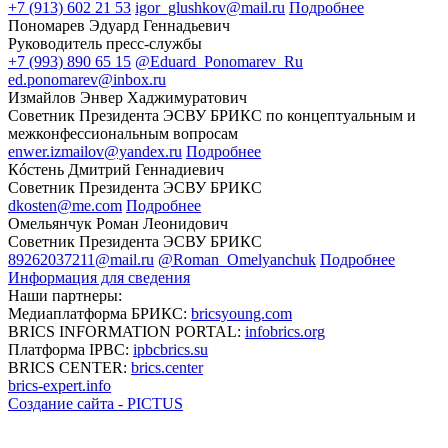
+7 (913) 602 21 53
igor_glushkov@mail.ru
Подробнее
Пономарев Эдуард Геннадьевич
Руководитель пресс-службы
+7 (993) 890 65 15
@Eduard_Ponomarev_Ru
ed.ponomarev@inbox.ru
Измайлов Энвер Хаджимуратович
Советник Президента ЭСВУ БРИКС по концептуальным и
межконфессиональным вопросам
enwer.izmailov@yandex.ru
Подробнее
Кóстень Дмитрий Геннадиевич
Советник Президента ЭСВУ БРИКС
dkosten@me.com
Подробнее
Омельянчук Роман Леонидович
Советник Президента ЭСВУ БРИКС
89262037211@mail.ru
@Roman_Omelyanchuk
Подробнее
Информация для сведения
Наши партнеры:
Медиаплатформа БРИКС:
bricsyoung.com
BRICS INFORMATION PORTAL:
infobrics.org
Платформа IPBC:
ipbcbrics.su
BRICS CENTER:
brics.center
brics-expert.info
Создание сайта - PICTUS