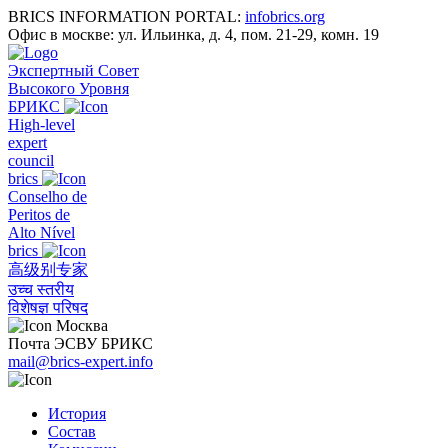
BRICS INFORMATION PORTAL:
infobrics.org
Офис в москве: ул. Ильинка, д. 4, пом. 21-29, комн. 19
Экспертный Совет
Высокого Уровня
БРИКС
High-level
expert
council
brics
Conselho de
Peritos de
Alto Nível
brics
高级别专家
उच्च स्तरीय
विशेषज्ञ परिषद
Москва
Почта ЭСВУ БРИКС
mail@brics-expert.info
История
Состав